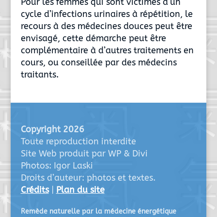
Pour les femmes qui sont victimes d’un
cycle d’infections urinaires à répétition, le
recours à des médecines douces peut être
envisagé, cette démarche peut être
complémentaire à d’autres traitements en
cours, ou conseillée par des médecins
traitants.
Copyright 2026
Toute reproduction interdite
Site Web produit par WP & Divi
Photos: Igor Laski
Droits d’auteur: photos et textes.
Crédits
|
Plan du site
Remède naturelle par la médecine énergétique